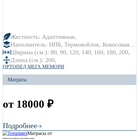
Жесткость:
Адаптивные
Наполнитель:
НПБ
Термовойлок
Кокосовая
койра
Латекс
Memory Foam
Ширина (см.):
80
90
120
140
160
180
200
Длина (см.):
200
ОРТОПЕД МЕГА МЕМОРИ
Матрасы
от
18000
₽
Подробнее
Матрасы от
производителя