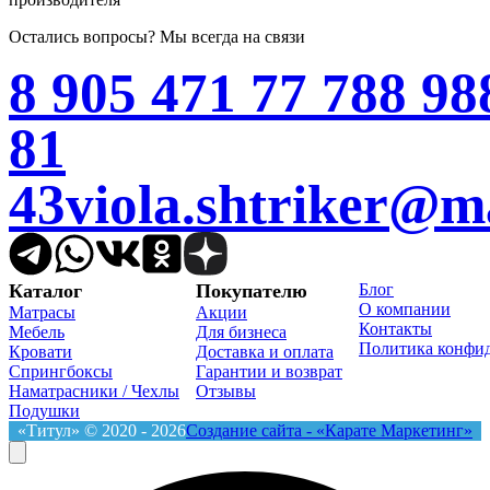
Остались вопросы? Мы всегда на связи
8 905 471 77 78
8 98
81
43
viola.shtriker@ma
Telegram
WhatsApp
VK
Одноклассники
Дзен
Каталог
Покупателю
Блог
О компании
Матрасы
Акции
Контакты
Мебель
Для бизнеса
Политика конфи
Кровати
Доставка и оплата
Спрингбоксы
Гарантии и возврат
Наматрасники / Чехлы
Отзывы
Подушки
«Титул» © 2020 - 2026
Создание сайта - «Карате Маркетинг»
T