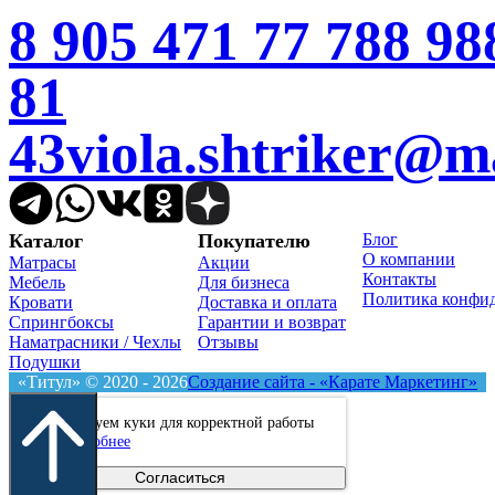
8 905 471 77 78
8 98
81
43
viola.shtriker@ma
Telegram
WhatsApp
VK
Одноклассники
Дзен
Каталог
Покупателю
Блог
О компании
Матрасы
Акции
Контакты
Мебель
Для бизнеса
Политика конфи
Кровати
Доставка и оплата
Спрингбоксы
Гарантии и возврат
Наматрасники / Чехлы
Отзывы
Подушки
«Титул» © 2020 - 2026
Создание сайта - «Карате Маркетинг»
Мы используем куки для корректной работы
сайта.
Подробнее
Согласиться